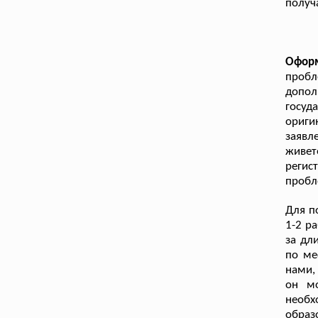
получа
Офор
пробл
допо
госуд
ориги
заявл
живет
регис
пробл
Для п
1-2 р
за дл
по ме
нами,
он м
необ
образ