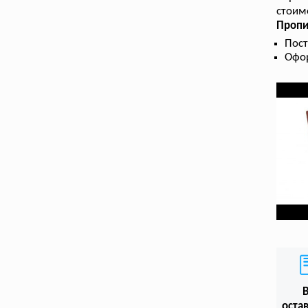
стоимо
Пропи
Пост
Офор
оста