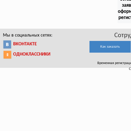
заяв
офор
регис
Сотру
Мы в социальных сетях:
ВКОНТАКТЕ
Как заказать
ОДНОКЛАССНИКИ
Временная регистрация
С