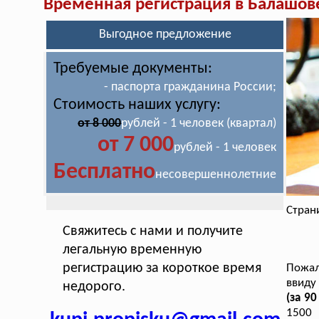
Временная регистрация в Балашов
Выгодное предложение
Требуемые документы:
- паспорта гражданина России;
Стоимость наших услугу:
от 8 000
рублей - 1 человек (квартал)
от 7 000
рублей - 1 человек
Бесплатно
несовершеннолетние
Стран
Свяжитесь с нами и получите
легальную временную
регистрацию за короткое время
Пожал
ввид
недорого.
(за 9
1500 