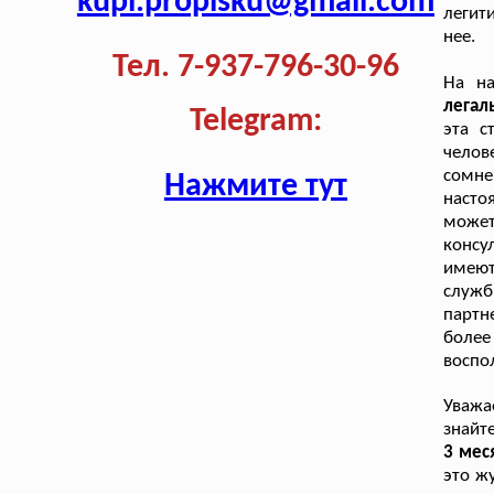
kupi.propisku@gmail.com
легит
нее.
Тел. 7-937-796-30-96
На н
легал
Telegram:
эта с
чело
сомне
Нажмите тут
насто
може
консу
имеют
служб
партн
боле
воспо
Уважа
знайт
3 мес
это ж